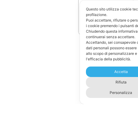
Questo sito utilizza cookie tecn
profilazione.
Puoi accettare, rifiutare o per
i cookie premendo i pulsanti d
Chiudendo questa informativa
continuerai senza accettare.
Accettando, sei consapevole c
dati personali possono essere 
allo scopo di personalizzare e
l'efficacia della pubblicità.
Accetta
Rifiuta
Personalizza
Fornitura, installazione e assistenza cassetti automatici
e kiosk, registratori di cassa telematici, POS touch