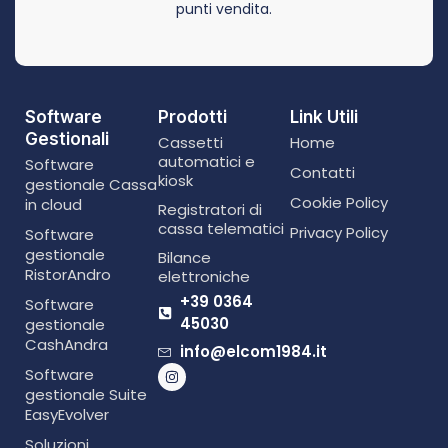
punti vendita.
Software
Prodotti
Link Utili
Gestionali
Cassetti
Home
automatici e
Software
Contatti
kiosk
gestionale Cassa
Cookie Policy
in cloud
Registratori di
cassa telematici
Privacy Policy
Software
gestionale
Bilance
RistorAndro
elettroniche
+39 0364
Software
45030
gestionale
CashAndra
info@elcom1984.it
Software
gestionale Suite
EasyEvolver
Soluzioni