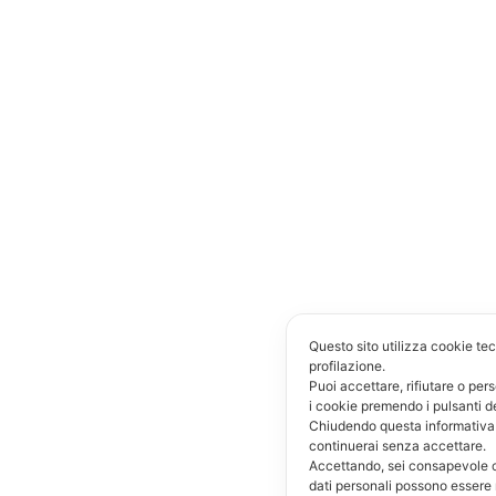
negozi e punti vendita.
Funzionalità modulari
specifiche per le vendite al
dettaglio.
La soluzione perfetta per la
tua attività.
UN ECOSISTEMA di funzionalità integrate con il tuo
punto cassa
CALCOLO RAPIDO DEL RESTO per agevolare i
Questo sito utilizza cookie tecn
profilazione.
pagamenti in contanti
Puoi accettare, rifiutare o per
GESTIONE pratica di un listino dettagliato e delle
i cookie premendo i pulsanti d
scontistiche
Chiudendo questa informativa
continuerai senza accettare.
SCONTRINO DI CORTESIA per consentire il cambio
Accettando, sei consapevole c
della merce senza svelare quanto speso
dati personali possono essere 