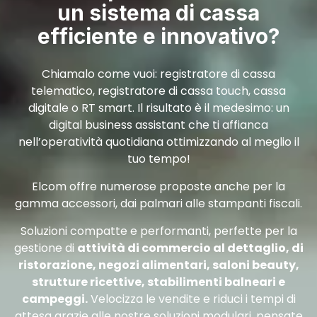
un sistema di cassa
efficiente e innovativo?
Chiamalo come vuoi: registratore di cassa
telematico, registratore di cassa touch, cassa
digitale o RT smart. Il risultato è il medesimo: un
digital business assistant che ti affianca
nell’operatività quotidiana ottimizzando al meglio il
tuo tempo!
Elcom offre numerose proposte anche per la
gamma accessori, dai palmari alle stampanti fiscali.
Soluzioni compatte e performanti, perfette per la
gestione di
attività di commercio al dettaglio, di
ristorazione, negozi alimentari, saloni beauty,
strutture ricettive, stabilimenti balneari e
campeggi.
Velocizza le vendite e riduci i tempi di
attesa grazie alle nostre soluzioni modulari, pensate