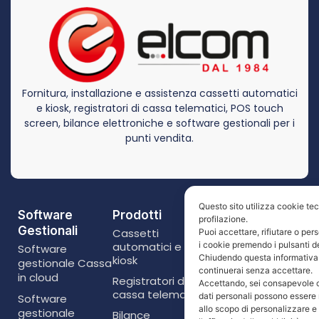
Fornitura, installazione e assistenza cassetti automatici
e kiosk, registratori di cassa telematici, POS touch
screen, bilance elettroniche e software gestionali per i
punti vendita.
Questo sito utilizza cookie tecn
Software
Prodotti
Link Utili
profilazione.
Gestionali
Cassetti
Home
Puoi accettare, rifiutare o per
i cookie premendo i pulsanti d
automatici e
Software
Contatti
Chiudendo questa informativa
kiosk
gestionale Cassa
continuerai senza accettare.
Cookie Policy
in cloud
Registratori di
Accettando, sei consapevole c
cassa telematici
Privacy Policy
dati personali possono essere 
Software
allo scopo di personalizzare e
gestionale
Bilance