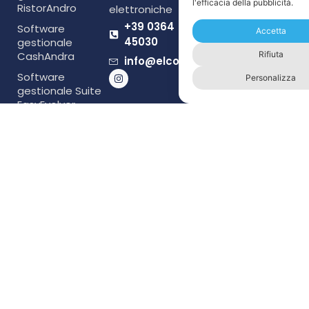
l'efficacia della pubblicità.
RistorAndro
elettroniche
+39 0364
Software
Accetta
45030
gestionale
Rifiuta
CashAndra
info@elcom1984.it
Software
Personalizza
gestionale Suite
EasyEvolver
Soluzioni
software RCH
Software
gestionale
MAG3000
Orari di apertura:
Lun - Ven: 8:30 - 12:00 / 14:00 - 18:30
Sabato: 8:30 - 12:00